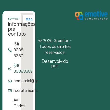
Informações
pra
contato
© 2025 Granflor –
(51)
Todos os direitos
3388-
reservados.
3387
Desenvolvido
por:
(51)
33883387
comercial@granflor.com.br
recrutamento@granflor.com.br
Av.
Carlos