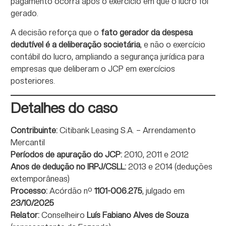
pagamento ocorra após o exercício em que o lucro foi
gerado.
A decisão reforça que o
fato gerador da despesa
dedutível é a deliberação societária
, e não o exercício
contábil do lucro, ampliando a segurança jurídica para
empresas que deliberam o JCP em exercícios
posteriores.
Detalhes do caso
Contribuinte:
Citibank Leasing S.A. – Arrendamento
Mercantil
Períodos de apuração do JCP:
2010, 2011 e 2012
Anos de dedução no IRPJ/CSLL:
2013 e 2014 (deduções
extemporâneas)
Processo:
Acórdão nº
1101-006.275
, julgado em
23/10/2025
Relator:
Conselheiro
Luís Fabiano Alves de Souza