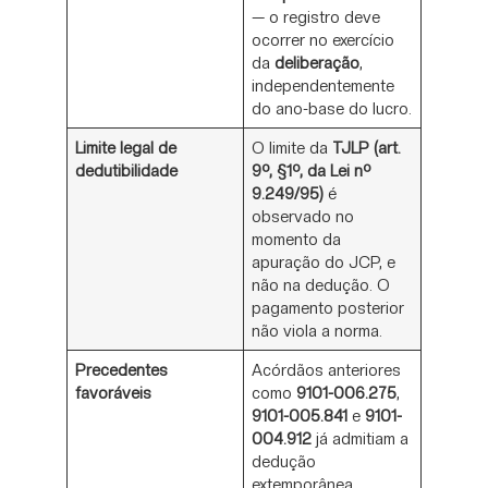
— o registro deve
ocorrer no exercício
da
deliberação
,
independentemente
do ano-base do lucro.
Limite legal de
O limite da
TJLP (art.
dedutibilidade
9º, §1º, da Lei nº
9.249/95)
é
observado no
momento da
apuração do JCP, e
não na dedução. O
pagamento posterior
não viola a norma.
Precedentes
Acórdãos anteriores
favoráveis
como
9101-006.275
,
9101-005.841
e
9101-
004.912
já admitiam a
dedução
extemporânea