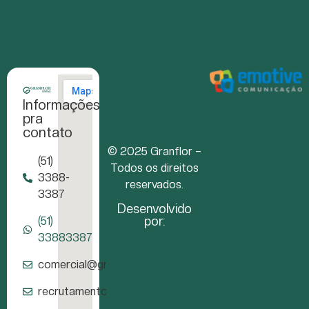
Informações
pra
contato
© 2025 Granflor –
(51)
Todos os direitos
3388-
reservados.
3387
Desenvolvido
por:
(51)
33883387
comercial@granflor.com.br
recrutamento@granflor.com.br