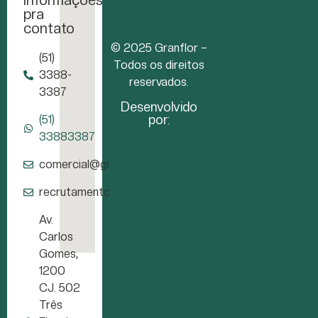
pra
contato
© 2025 Granflor –
(51)
Todos os direitos
3388-
reservados.
3387
Desenvolvido
por:
(51)
33883387
comercial@granflor.com.br
recrutamento@granflor.com.br
Av.
Carlos
Gomes,
1200
CJ. 502
Três