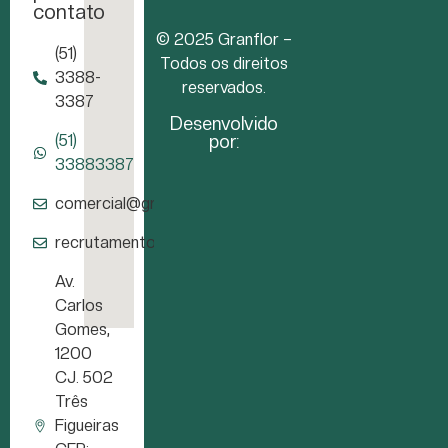
contato
© 2025 Granflor –
(51)
Todos os direitos
3388-
reservados.
3387
Desenvolvido
por:
(51)
33883387
comercial@granflor.com.br
recrutamento@granflor.com.br
Av.
Carlos
Gomes,
1200
CJ. 502
Três
Figueiras