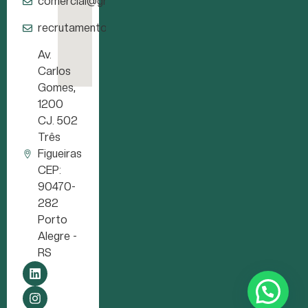
comercial@granflor.com.br
recrutamento@granflor.com.br
Av.
Carlos
Gomes,
1200
CJ. 502
Três
Figueiras
CEP:
90470-
282
Porto
Alegre -
RS