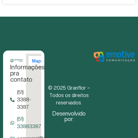
Informações
pra
contato
© 2025 Granflor –
(51)
Todos os direitos
3388-
reservados.
3387
Desenvolvido
por:
(51)
33883387