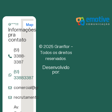
Informações
pra
contato
© 2025 Granflor –
(51)
Todos os direitos
3388-
reservados.
3387
Desenvolvido
por:
(51)
33883387
comercial@granflor.com.br
recrutamento@granflor.com.br
Av.