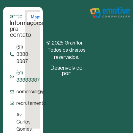
Informações
pra
contato
© 2025 Granflor –
(51)
Todos os direitos
3388-
reservados.
3387
Desenvolvido
por:
(51)
33883387
comercial@granflor.com.br
recrutamento@granflor.com.br
Av.
Carlos
Gomes,