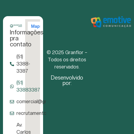
Informações
pra
contato
© 2025 Granflor –
(51)
Todos os direitos
3388-
reservados.
3387
Desenvolvido
por:
(51)
33883387
comercial@granflor.com.br
recrutamento@granflor.com.br
Av.
Carlos