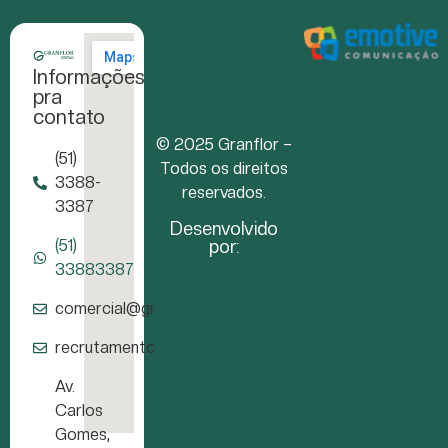
Informações
pra
contato
© 2025 Granflor –
(51)
Todos os direitos
3388-
reservados.
3387
Desenvolvido
por:
(51)
33883387
comercial@granflor.com.br
recrutamento@granflor.com.br
Av.
Carlos
Gomes,