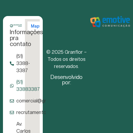
Informações
pra
contato
© 2025 Granflor –
(51)
Todos os direitos
3388-
reservados.
3387
Desenvolvido
por:
(51)
33883387
comercial@granflor.com.br
recrutamento@granflor.com.br
Av.
Carlos