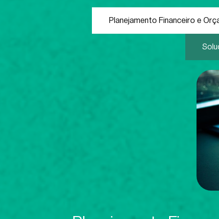
Planejamento Financeiro e Orç
Solu