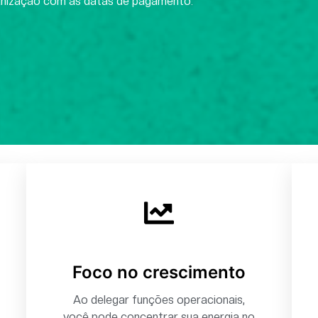
anização com as datas de pagamento.
Foco no crescimento
Ao delegar funções operacionais,
você pode concentrar sua energia no