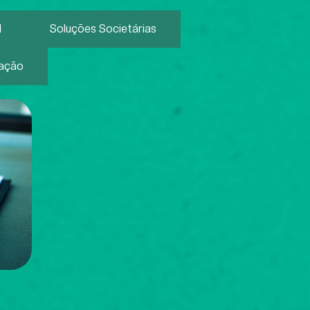
l
Soluções Societárias
zação