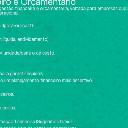
iro e Orçamentário
estão financeira e orçamentária, voltada para empresas que
eracional.
udget/Forecast).
 líquida, endividamento).
or unidade/centro de custo.
ara garantir liquidez;
do um planejamento financeiro mais assertivo.
ceiros.
nceiras.
mação financeira (Sugerimos Omie).