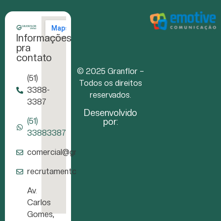
Informações
pra
contato
© 2025 Granflor –
(51)
Todos os direitos
3388-
reservados.
3387
Desenvolvido
por:
(51)
33883387
comercial@granflor.com.br
recrutamento@granflor.com.br
Av.
Carlos
Gomes,