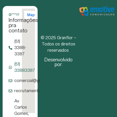
Informações
pra
contato
© 2025 Granflor –
(51)
Todos os direitos
3388-
reservados.
3387
Desenvolvido
por:
(51)
33883387
comercial@granflor.com.br
recrutamento@granflor.com.br
Av.
Carlos
Gomes,