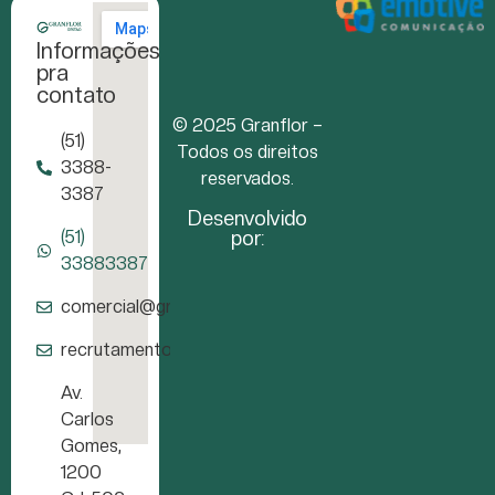
Informações
pra
contato
© 2025 Granflor –
(51)
Todos os direitos
3388-
reservados.
3387
Desenvolvido
por:
(51)
33883387
comercial@granflor.com.br
recrutamento@granflor.com.br
Av.
Carlos
Gomes,
1200