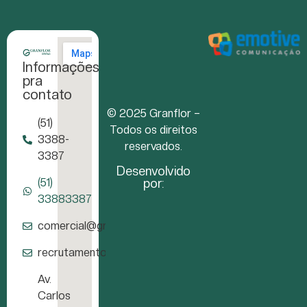
Informações
pra
contato
© 2025 Granflor –
(51)
Todos os direitos
3388-
reservados.
3387
Desenvolvido
por:
(51)
33883387
comercial@granflor.com.br
recrutamento@granflor.com.br
Av.
Carlos